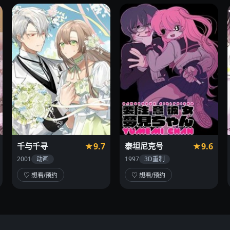
千与千寻
★9.7
泰坦尼克号
★9.6
2001
动画
1997
3D重制
♡ 想看/预约
♡ 想看/预约