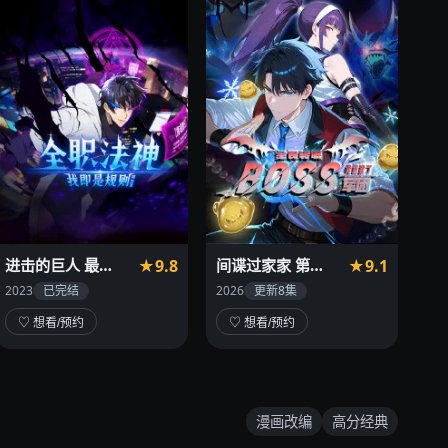
进击的巨人 最终季
★9.8
间谍过家家 第三季
★9.1
2023
已完结
2026
更新8集
♡ 想看/预约
♡ 想看/预约
漫画改编
高分经典