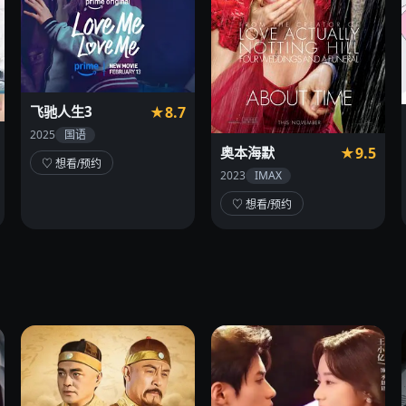
飞驰人生3
★8.7
2025
国语
奥本海默
★9.5
♡ 想看/预约
2023
IMAX
♡ 想看/预约