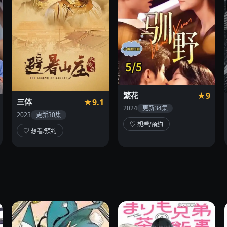
繁花
★9
三体
★9.1
2024
更新34集
2023
更新30集
♡ 想看/预约
♡ 想看/预约