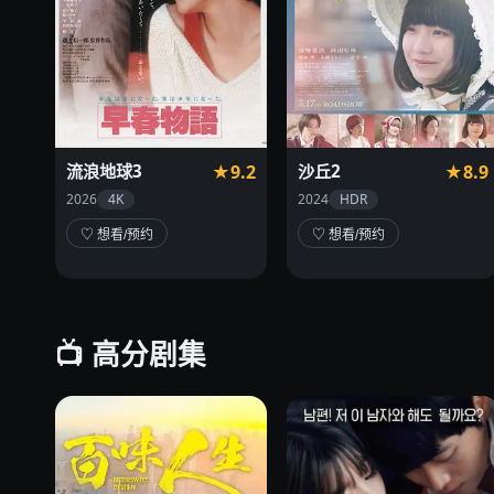
流浪地球3
★9.2
沙丘2
★8.9
2026
4K
2024
HDR
♡ 想看/预约
♡ 想看/预约
📺 高分剧集