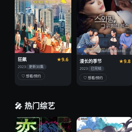
狂飙
★9.6
漫长的季节
★9.8
2023
更新30集
2023
已完结
♡ 想看/预约
♡ 想看/预约
🎤 热门综艺