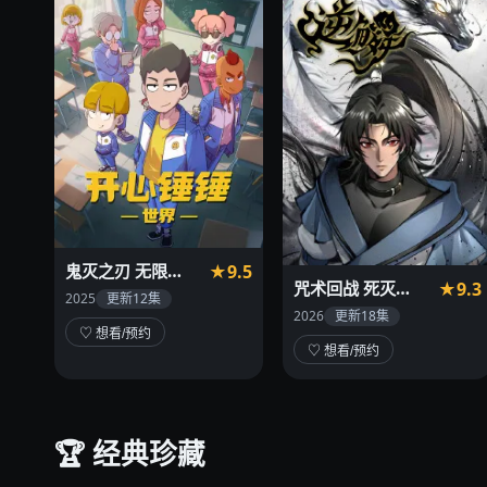
鬼灭之刃 无限城篇
★9.5
咒术回战 死灭回游
★9.3
2025
更新12集
2026
更新18集
♡ 想看/预约
♡ 想看/预约
🏆 经典珍藏