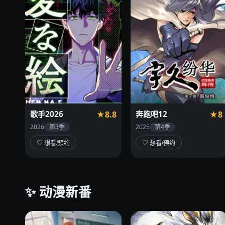
歌手2026
★8.8
奔跑吧12
★8
2026
第3季
2025
第4季
♡ 想看/预约
♡ 想看/预约
✨ 动漫新番