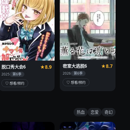
密室大逃脱6
★8.7
脱口秀大会6
★8.9
2026
第6季
2025
第6季
♡ 想看/预约
♡ 想看/预约
热血
恋爱
奇幻