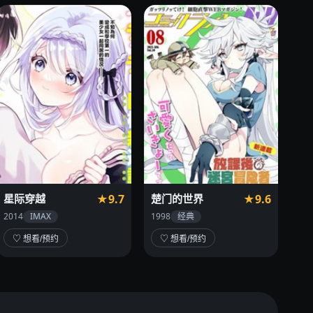
星际穿越
★9.7
楚门的世界
★9.6
2014
IMAX
1998
经典
♡ 想看/预约
♡ 想看/预约