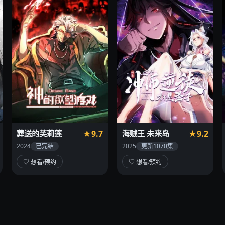
葬送的芙莉莲
★9.7
海贼王 未来岛
★9.2
2024
已完结
2025
更新1070集
♡ 想看/预约
♡ 想看/预约