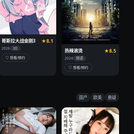
哥斯拉大战金刚3
★8.1
2026
3D
热辣滚烫
★8.5
2024
国语
♡ 想看/预约
♡ 想看/预约
国产
欧美
悬疑